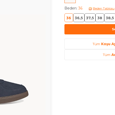
Beden
:
36
Beden Tablosu
36
36,5
37,5
38
38,5
S
Tüm
Koşu A
Tüm
A