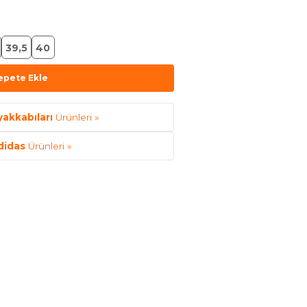
39,5
40
epete Ekle
yakkabıları
Ürünleri »
didas
Ürünleri »