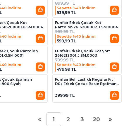
L
899,99 TL
%40 İndirim
Sepette %40 İndirim
L
539,99 TL
4
2
rkek Çocuk Kot
Funfair Erkek Çocuk Kot
 2616208001.B.SM.0004
Pantolon 2616208002.J.SM.0004
L
999,99 TL
%40 İndirim
Sepette %40 İndirim
L
599,99 TL
3
2
rkek Çocuk Pantolon
Funfair Erkek Çocuk Kot Şort
01.G.SM.0001
2616213001.J.SM.0003
L
799,99 TL
%40 İndirim
Sepette %40 İndirim
L
479,99 TL
5
k Çocuk Eşofman
Funfair Beli Lastikli Regular Fit
-900 Siyah
Düz Erkek Çocuk Basic Eşofman
Alt 2526203006.BK.EC-7990-2 Bej
L
399,99 TL
«
»
1
2
3
20