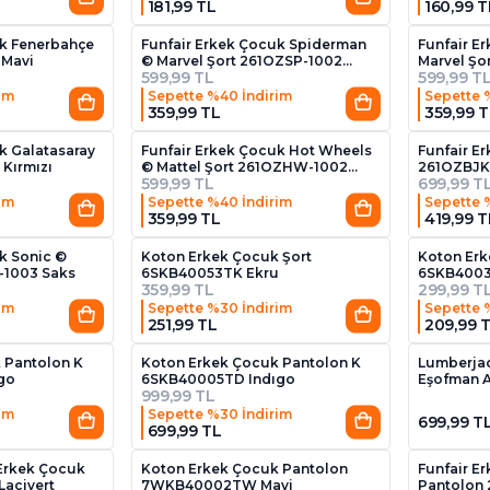
181,99 TL
160,99 T
uk Fenerbahçe
Funfair Erkek Çocuk Spiderman
Funfair E
 Mavi
© Marvel Şort 261OZSP-1002
Marvel Şo
599,99 TL
599,99 T
Kırmızı
im
Sepette %40 İndirim
Sepette 
359,99 TL
359,99 T
k Galatasaray
Funfair Erkek Çocuk Hot Wheels
Funfair E
Kırmızı
© Mattel Şort 261OZHW-1002
261OZBJK
599,99 TL
699,99 T
Mavi
im
Sepette %40 İndirim
Sepette 
359,99 TL
419,99 T
k Sonic ©
Koton Erkek Çocuk Şort
Koton Erk
-1003 Saks
6SKB40053TK Ekru
6SKB4003
359,99 TL
299,99 T
im
Sepette %30 İndirim
Sepette 
251,99 TL
209,99 
2
 Pantolon K
Koton Erkek Çocuk Pantolon K
Lumberja
go
6SKB40005TD Indıgo
Eşofman A
999,99 TL
im
Sepette %30 İndirim
699,99 T
699,99 TL
2
Erkek Çocuk
Koton Erkek Çocuk Pantolon
Funfair E
Lacivert
7WKB40002TW Mavi
Pantolon