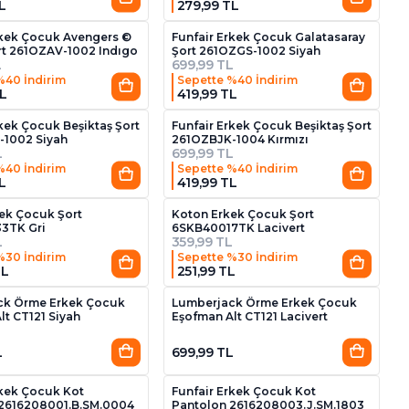
L
279,99 TL
rkek Çocuk Avengers ©
Funfair Erkek Çocuk Galatasaray
rt 261OZAV-1002 Indıgo
Şort 261OZGS-1002 Siyah
L
699,99 TL
%40 İndirim
Sepette %40 İndirim
L
419,99 TL
rkek Çocuk Beşiktaş Şort
Funfair Erkek Çocuk Beşiktaş Şort
-1002 Siyah
261OZBJK-1004 Kırmızı
L
699,99 TL
%40 İndirim
Sepette %40 İndirim
L
419,99 TL
3
ek Çocuk Şort
Koton Erkek Çocuk Şort
3TK Gri
6SKB40017TK Lacivert
L
359,99 TL
%30 İndirim
Sepette %30 İndirim
TL
251,99 TL
2
2
ck Örme Erkek Çocuk
Lumberjack Örme Erkek Çocuk
lt CT121 Siyah
Eşofman Alt CT121 Lacivert
L
699,99 TL
4
2
rkek Çocuk Kot
Funfair Erkek Çocuk Kot
 2616208001.B.SM.0004
Pantolon 2616208003.J.SM.1803