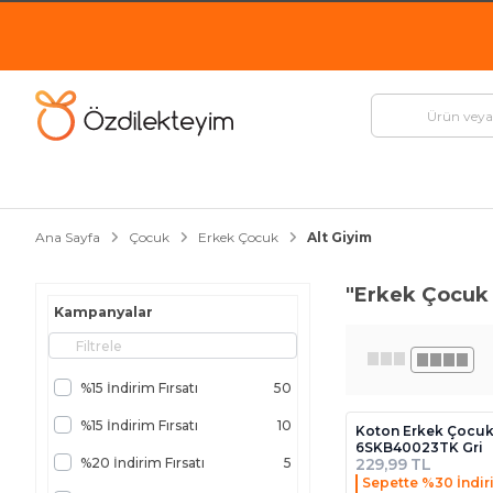
Ana Sayfa
Çocuk
Erkek Çocuk
Alt Giyim
"Erkek Çocuk 
Kampanyalar
%15 İndirim Fırsatı
50
%15 İndirim Fırsatı
10
Koton Erkek Çocuk
6SKB40023TK Gri
%20 İndirim Fırsatı
5
229,99 TL
Sepette %30 İndir