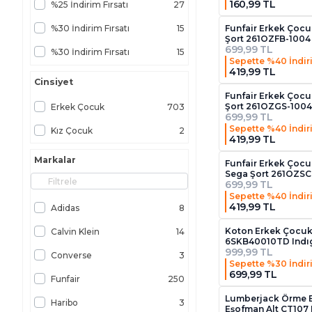
160,99 TL
%25 İndirim Fırsatı
27
%30 İndirim Fırsatı
15
Funfair Erkek Çoc
Şort 261OZFB-1004
699,99 TL
%30 İndirim Fırsatı
15
Sepette %40 İndir
419,99 TL
%40 İndirim Fırsatı
46
Cinsiyet
Funfair Erkek Çocu
%50 İndirim Fırsatı
10
Şort 261OZGS-1004 
Erkek Çocuk
703
699,99 TL
%60 İndirim Fırsatı
1
Sepette %40 İndir
Kız Çocuk
2
419,99 TL
%70 İndirim Fırsatı
1
Markalar
Funfair Erkek Çocu
Koton Koleksiyonu
92
Sega Şort 261OZSC
699,99 TL
Seçili Çocuk Giyim Koleksiyonu
5
Sepette %40 İndir
419,99 TL
Adidas
8
Seçili Giyim Koleksiyonu
21
Koton Erkek Çocuk
Calvin Klein
14
Seçili Giyim Koleksiyonu
1
6SKB40010TD Indı
999,99 TL
Converse
3
Sepette %30 İndir
Seçili Giyim, Ayakkabı ve Aksesuar Koleksiyonu
214
699,99 TL
Funfair
250
Seçili Giyim, Ayakkabı ve Aksesuar Koleksiyonu
28
Lumberjack Örme 
Haribo
3
Eşofman Alt CT107 