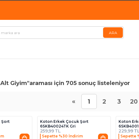
Alt Giyim"
araması için 705 sonuç listeleniyor
«
1
2
3
20
 Şort
Koton Erkek Çocuk Şort
Koton Erk
6SKB40024TK Gri
6SKB40016
259,99 TL
229,99 T
im
Sepette %30 İndirim
Sepette 