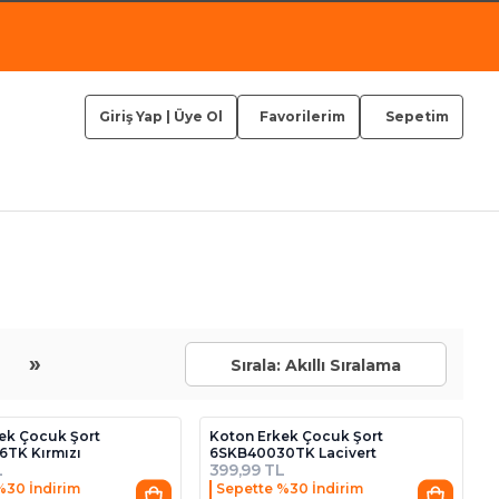
Giriş Yap
|
Üye Ol
Favorilerim
Sepetim
»
Sırala: Akıllı Sıralama
ek Çocuk Şort
Koton Erkek Çocuk Şort
TK Kırmızı
6SKB40030TK Lacivert
L
399,99 TL
%30 İndirim
Sepette %30 İndirim