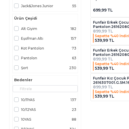
Jack&Jones Junior
55
699,99 TL
Koton
205
Ürün Çeşidi
Funfair Erkek Çocu
Lumberjack
5
Pantolon 26162080
Alt Giyim
182
899,99 TL
Mavi
62
Sepette %40 İndir
Eşofman Altı
157
539,99 TL
Nike
17
Kot Pantolon
73
Funfair Erkek Çocu
Pantolon 26162080
Puma
8
Pantolon
63
899,99 TL
Sepette %40 İndir
Skechers
11
539,99 TL
Şort
230
Tommy Hilfiger
24
Funfair Kız Çocuk 
Bedenler
2616307001.G.SM.1
U.S. Polo Assn.
21
899,99 TL
Sepette %40 İndir
Under Armour
14
539,99 TL
10/11YAS
137
United Colors Of Benetton
5
10/12YAS
23
10YAS
88