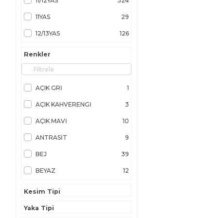
11/12YAS
324
11YAS
29
12/13YAS
126
12/14YAS
15
Renkler
12/18AY
2
12YAS
90
AÇIK GRİ
1
13/14YAS
164
AÇIK KAHVERENGİ
3
13YAS
26
AÇIK MAVİ
10
14+YAS
7
ANTRASİT
9
14/15YAS
64
BEJ
39
14/16YAS
20
BEYAZ
12
14YAS
81
CAMEL
5
Kesim Tipi
15/16YAS
19
EKRU
17
Yaka Tipi
15YAS
26