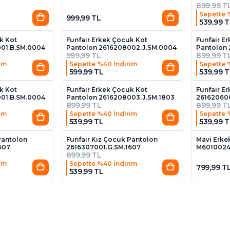
899,99 T
Sepette 
999,99 TL
539,99 T
4
2
k Kot
Funfair Erkek Çocuk Kot
Funfair E
01.B.SM.0004
Pantolon 2616208002.J.SM.0004
Pantolon
999,99 TL
899,99 T
im
Sepette %40 İndirim
Sepette 
599,99 TL
539,99 T
4
2
k Kot
Funfair Erkek Çocuk Kot
Funfair E
01.B.SM.0004
Pantolon 2616208003.J.SM.1803
26162060
899,99 TL
899,99 T
im
Sepette %40 İndirim
Sepette 
539,99 TL
539,99 T
2
2
Pantolon
Funfair Kız Çocuk Pantolon
Mavi Erke
607
2616307001.G.SM.1607
M6010024
899,99 TL
im
Sepette %40 İndirim
799,99 T
539,99 TL