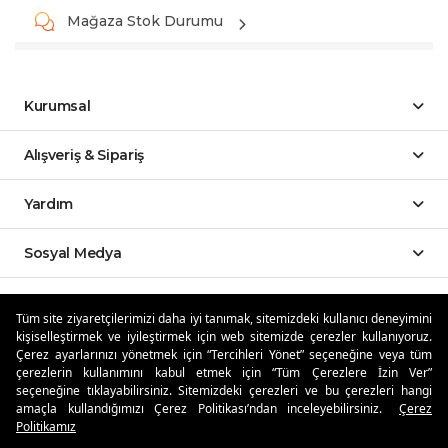
Mağaza Stok Durumu
Kurumsal
Alışveriş & Sipariş
Yardım
Sosyal Medya
Mobil Uygulamalar
Tüm site ziyaretçilerimizi daha iyi tanımak, sitemizdeki kullanıcı deneyimini
kişiselleştirmek ve iyileştirmek için web sitemizde çerezler kullanıyoruz.
Özdilekteyim'de Taksit Avantajları
Çerez ayarlarınızı yönetmek için “Tercihleri Yönet” seçeneğine veya tüm
çerezlerin kullanımını kabul etmek için “Tüm Çerezlere İzin Ver”
seçeneğine tıklayabilirsiniz. Sitemizdeki çerezleri ve bu çerezleri hangi
amaçla kullandığımızı Çerez Politikası’ndan inceleyebilirsiniz.
Çerez
Politikamız
Güvenli Alışveriş