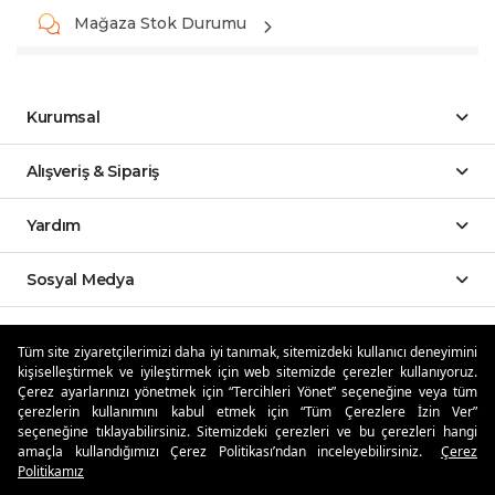
Mağaza Stok Durumu
Kurumsal
Alışveriş & Sipariş
Yardım
Sosyal Medya
Mobil Uygulamalar
Tüm site ziyaretçilerimizi daha iyi tanımak, sitemizdeki kullanıcı deneyimini
kişiselleştirmek ve iyileştirmek için web sitemizde çerezler kullanıyoruz.
Özdilekteyim'de Taksit Avantajları
Çerez ayarlarınızı yönetmek için “Tercihleri Yönet” seçeneğine veya tüm
çerezlerin kullanımını kabul etmek için “Tüm Çerezlere İzin Ver”
seçeneğine tıklayabilirsiniz. Sitemizdeki çerezleri ve bu çerezleri hangi
amaçla kullandığımızı Çerez Politikası’ndan inceleyebilirsiniz.
Çerez
Politikamız
Güvenli Alışveriş