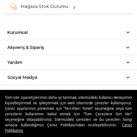
Mağaza Stok Durumu
Kurumsal
Alışveriş & Sipariş
Yardım
Sosyal Medya
Mobil Uygulamalar
Tüm site ziyaretçilerimizi daha iyi tanımak, sitemizdeki kullanıcı deneyimini
kişiselleştirmek ve iyileştirmek için web sitemizde çerezler kullanıyoruz.
Özdilekteyim'de Taksit Avantajları
Çerez ayarlarınızı yönetmek için “Tercihleri Yönet” seçeneğine veya tüm
çerezlerin kullanımını kabul etmek için “Tüm Çerezlere İzin Ver”
seçeneğine tıklayabilirsiniz. Sitemizdeki çerezleri ve bu çerezleri hangi
amaçla kullandığımızı Çerez Politikası’ndan inceleyebilirsiniz.
Çerez
Politikamız
Güvenli Alışveriş