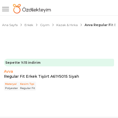
1/8
Ana Sayfa
Erkek
Giyim
Kazak & Hırka
Avva Regular Fit Er
Sepette %15 indirim
Avva
Regular Fit Erkek Tişört A61Y5015 Siyah
Materyal
Kesim Tipi
Polyester
Regular Fit