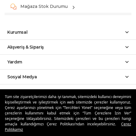
Mağaza Stok Durumu
Kurumsal
Alışveriş & Sipariş
Yardım
Sosyal Medya
Mobil Uygulamalar
Tüm site ziyaretçilerimizi daha iyi tanımak, sitemizdeki kullanıcı deneyimini
kişiselleştirmek ve iyileştirmek için web sitemizde çerezler kullanıyoruz.
Özdilekteyim'de Taksit Avantajları
Çerez ayarlarınızı yönetmek için “Tercihleri Yönet” seçeneğine veya tüm
çerezlerin kullanımını kabul etmek için “Tüm Çerezlere İzin Ver”
seçeneğine tıklayabilirsiniz. Sitemizdeki çerezleri ve bu çerezleri hangi
amaçla kullandığımızı Çerez Politikası’ndan inceleyebilirsiniz.
Çerez
Politikamız
Güvenli Alışveriş