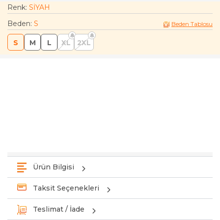
Renk:
SİYAH
Beden
:
S
Beden Tablosu
S
M
L
XL
2XL
Ürün Bilgisi
Taksit Seçenekleri
Teslimat / İade