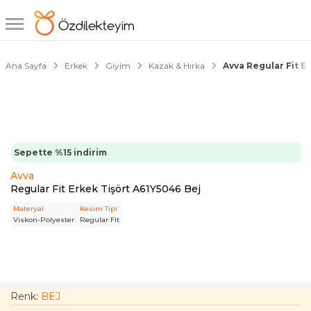
1/6
Ana Sayfa
Erkek
Giyim
Kazak & Hırka
Avva Regular Fit E
Sepette %15 indirim
Avva
Regular Fit Erkek Tişört A61Y5046 Bej
Materyal
Kesim Tipi
Viskon-Polyester
Regular Fit
Renk:
BEJ