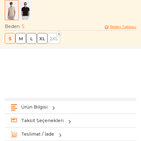
Beden
:
S
Beden Tablosu
S
M
L
XL
2XL
Ürün Bilgisi
Taksit Seçenekleri
Teslimat / İade