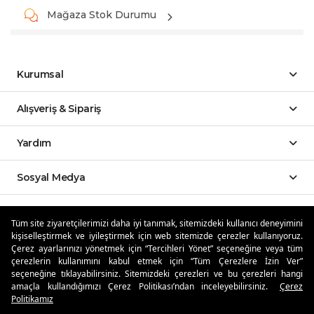
Mağaza Stok Durumu
Kurumsal
Alışveriş & Sipariş
Yardım
Sosyal Medya
Mobil Uygulamalar
Tüm site ziyaretçilerimizi daha iyi tanımak, sitemizdeki kullanıcı deneyimini
kişiselleştirmek ve iyileştirmek için web sitemizde çerezler kullanıyoruz.
Özdilekteyim'de Taksit Avantajları
Çerez ayarlarınızı yönetmek için “Tercihleri Yönet” seçeneğine veya tüm
çerezlerin kullanımını kabul etmek için “Tüm Çerezlere İzin Ver”
seçeneğine tıklayabilirsiniz. Sitemizdeki çerezleri ve bu çerezleri hangi
amaçla kullandığımızı Çerez Politikası’ndan inceleyebilirsiniz.
Çerez
Politikamız
Güvenli Alışveriş