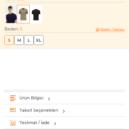
Beden
:
S
Beden Tablosu
S
M
L
XL
Ürün Bilgisi
Taksit Seçenekleri
Teslimat / İade