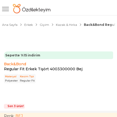
1/2
Ana Sayfa
Erkek
Giyim
Kazak & Hırka
Back&Bond Regular
Sepette %15 indirim
Back&Bond
Regular Fit Erkek Tişört 4003300000 Bej
Materyal
Kesim Tipi
Polyester
Regular Fit
Son 3 ürün!
Renk:
BEJ