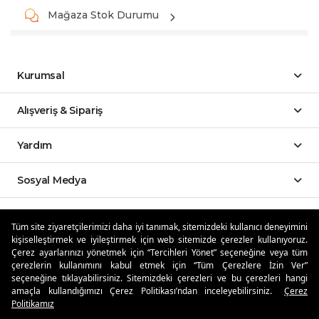
Mağaza Stok Durumu
Kurumsal
Alışveriş & Sipariş
Yardım
Sosyal Medya
Mobil Uygulamalar
Tüm site ziyaretçilerimizi daha iyi tanımak, sitemizdeki kullanıcı deneyimini
kişiselleştirmek ve iyileştirmek için web sitemizde çerezler kullanıyoruz.
Özdilekteyim'de Taksit Avantajları
Çerez ayarlarınızı yönetmek için “Tercihleri Yönet” seçeneğine veya tüm
çerezlerin kullanımını kabul etmek için “Tüm Çerezlere İzin Ver”
seçeneğine tıklayabilirsiniz. Sitemizdeki çerezleri ve bu çerezleri hangi
amaçla kullandığımızı Çerez Politikası’ndan inceleyebilirsiniz.
Çerez
Politikamız
Güvenli Alışveriş