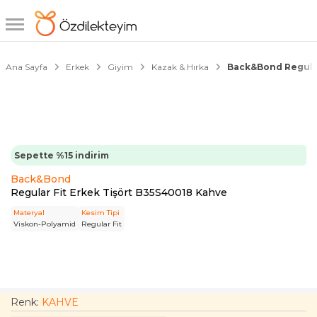
1/6
Ana Sayfa
Erkek
Giyim
Kazak & Hırka
Back&Bond Regular
Sepette %15 indirim
Back&Bond
Regular Fit Erkek Tişört B35S40018 Kahve
Materyal
Kesim Tipi
Viskon-Polyamid
Regular Fit
Renk:
KAHVE