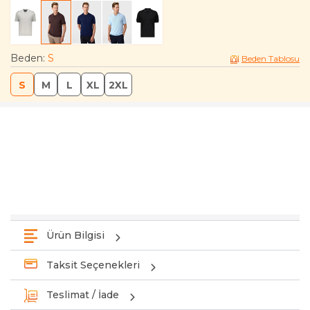
Beden
:
S
Beden Tablosu
S
M
L
XL
2XL
Ürün Bilgisi
Taksit Seçenekleri
Teslimat / İade