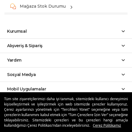
Mağaza Stok Durumu
Kurumsal
Alışveriş & Sipariş
Yardım
Sosyal Medya
Mobil Uygulamalar
Tüm site ziyaretçilerimizi daha iyi tanımak, sitemizdeki kullanıcı deneyimini
kişiselleştirmek ve iyileştirmek için web sitemizde çerezler kullanıyoruz.
Özdilekteyim'de Taksit Avantajları
Çerez ayarlarınızı yönetmek için “Tercihleri Yönet” seçeneğine veya tüm
çerezlerin kullanımını kabul etmek için “Tüm Çerezlere İzin Ver” seçeneğine
tıklayabilirsiniz. Sitemizdeki çerezleri ve bu çerezleri hangi amaçla
kullandığımızı Çerez Politikası’ndan inceleyebilirsiniz.
Çerez Politikamız
Güvenli Alışveriş