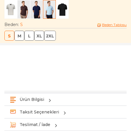
Beden
:
S
Beden Tablosu
S
M
L
XL
2XL
Ürün Bilgisi
Taksit Seçenekleri
Teslimat / İade