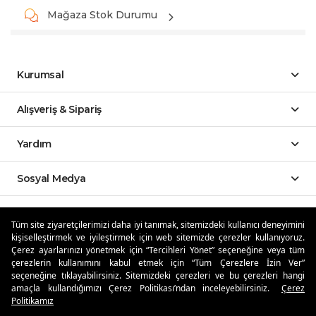
Mağaza Stok Durumu
Kurumsal
Alışveriş & Sipariş
Yardım
Sosyal Medya
Mobil Uygulamalar
Tüm site ziyaretçilerimizi daha iyi tanımak, sitemizdeki kullanıcı deneyimini
kişiselleştirmek ve iyileştirmek için web sitemizde çerezler kullanıyoruz.
Özdilekteyim'de Taksit Avantajları
Çerez ayarlarınızı yönetmek için “Tercihleri Yönet” seçeneğine veya tüm
çerezlerin kullanımını kabul etmek için “Tüm Çerezlere İzin Ver”
seçeneğine tıklayabilirsiniz. Sitemizdeki çerezleri ve bu çerezleri hangi
amaçla kullandığımızı Çerez Politikası’ndan inceleyebilirsiniz.
Çerez
Politikamız
Güvenli Alışveriş