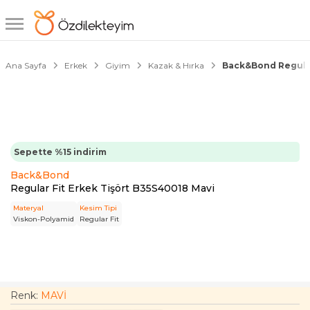
1/6
Ana Sayfa
Erkek
Giyim
Kazak & Hırka
Back&Bond Regular
Sepette %15 indirim
Back&Bond
Regular Fit Erkek Tişört B35S40018 Mavi
Materyal
Kesim Tipi
Viskon-Polyamid
Regular Fit
Renk:
MAVİ