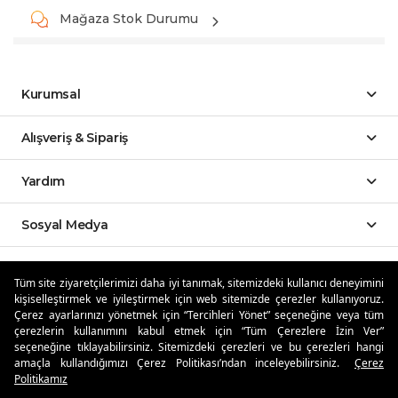
Mağaza Stok Durumu
Kurumsal
Alışveriş & Sipariş
Yardım
Sosyal Medya
Mobil Uygulamalar
Tüm site ziyaretçilerimizi daha iyi tanımak, sitemizdeki kullanıcı deneyimini
kişiselleştirmek ve iyileştirmek için web sitemizde çerezler kullanıyoruz.
Özdilekteyim'de Taksit Avantajları
Çerez ayarlarınızı yönetmek için “Tercihleri Yönet” seçeneğine veya tüm
çerezlerin kullanımını kabul etmek için “Tüm Çerezlere İzin Ver”
seçeneğine tıklayabilirsiniz. Sitemizdeki çerezleri ve bu çerezleri hangi
amaçla kullandığımızı Çerez Politikası’ndan inceleyebilirsiniz.
Çerez
Politikamız
Güvenli Alışveriş