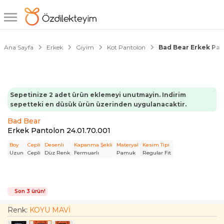
1/4
2 Al
1 Öde
Ana Sayfa
Erkek
Giyim
Kot Pantolon
Bad Bear Erkek Pan
Sepetinize 2 adet ürün eklemeyi unutmayin. Indirim
sepetteki en düsük ürün üzerinden uygulanacaktir.
Bad Bear
Erkek Pantolon 24.01.70.001
Boy
Cepli
Desenli
Kapanma Şekli
Materyal
Kesim Tipi
Uzun
Cepli
Düz Renk
Fermuarlı
Pamuk
Regular Fit
Son 3 ürün!
Renk:
KOYU MAVİ