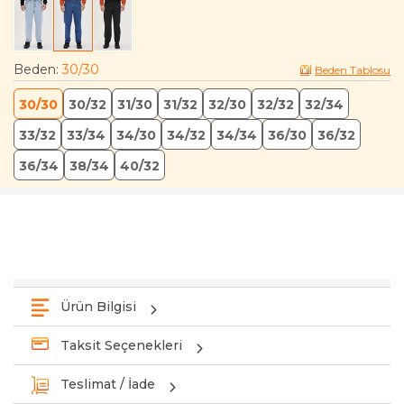
Beden
:
30/30
Beden Tablosu
30/30
30/32
31/30
31/32
32/30
32/32
32/34
33/32
33/34
34/30
34/32
34/34
36/30
36/32
36/34
38/34
40/32
Ürün Bilgisi
Taksit Seçenekleri
Teslimat / İade