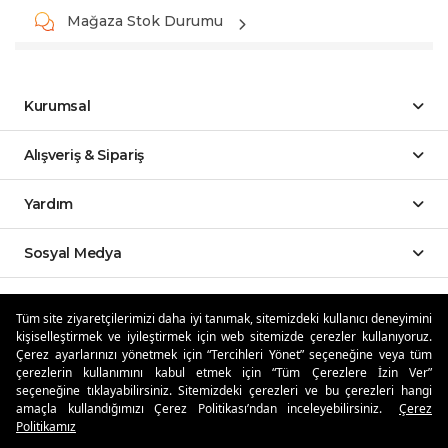
Mağaza Stok Durumu
Kurumsal
Alışveriş & Sipariş
Yardım
Sosyal Medya
Mobil Uygulamalar
Tüm site ziyaretçilerimizi daha iyi tanımak, sitemizdeki kullanıcı deneyimini
kişiselleştirmek ve iyileştirmek için web sitemizde çerezler kullanıyoruz.
Özdilekteyim'de Taksit Avantajları
Çerez ayarlarınızı yönetmek için “Tercihleri Yönet” seçeneğine veya tüm
çerezlerin kullanımını kabul etmek için “Tüm Çerezlere İzin Ver”
seçeneğine tıklayabilirsiniz. Sitemizdeki çerezleri ve bu çerezleri hangi
amaçla kullandığımızı Çerez Politikası’ndan inceleyebilirsiniz.
Çerez
Politikamız
Güvenli Alışveriş