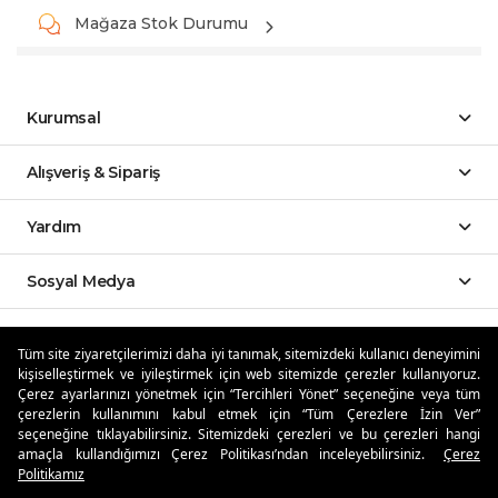
Mağaza Stok Durumu
Kurumsal
Alışveriş & Sipariş
Yardım
Sosyal Medya
Mobil Uygulamalar
Tüm site ziyaretçilerimizi daha iyi tanımak, sitemizdeki kullanıcı deneyimini
kişiselleştirmek ve iyileştirmek için web sitemizde çerezler kullanıyoruz.
Özdilekteyim'de Taksit Avantajları
Çerez ayarlarınızı yönetmek için “Tercihleri Yönet” seçeneğine veya tüm
çerezlerin kullanımını kabul etmek için “Tüm Çerezlere İzin Ver”
seçeneğine tıklayabilirsiniz. Sitemizdeki çerezleri ve bu çerezleri hangi
amaçla kullandığımızı Çerez Politikası’ndan inceleyebilirsiniz.
Çerez
Politikamız
Güvenli Alışveriş