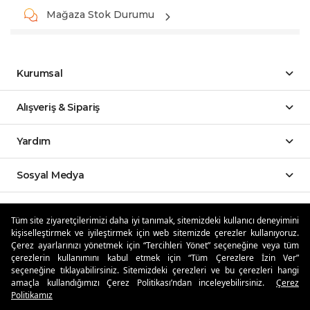
Mağaza Stok Durumu
Kurumsal
Alışveriş & Sipariş
Yardım
Sosyal Medya
Mobil Uygulamalar
Tüm site ziyaretçilerimizi daha iyi tanımak, sitemizdeki kullanıcı deneyimini
kişiselleştirmek ve iyileştirmek için web sitemizde çerezler kullanıyoruz.
Özdilekteyim'de Taksit Avantajları
Çerez ayarlarınızı yönetmek için “Tercihleri Yönet” seçeneğine veya tüm
çerezlerin kullanımını kabul etmek için “Tüm Çerezlere İzin Ver”
seçeneğine tıklayabilirsiniz. Sitemizdeki çerezleri ve bu çerezleri hangi
amaçla kullandığımızı Çerez Politikası’ndan inceleyebilirsiniz.
Çerez
Politikamız
Güvenli Alışveriş