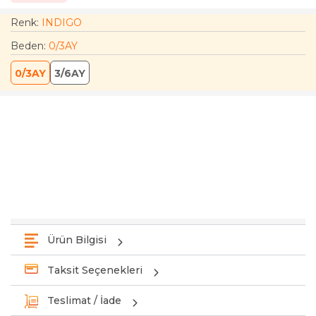
Renk:
INDIGO
Beden
:
0/3AY
0/3AY
3/6AY
Ürün Bilgisi
Taksit Seçenekleri
Teslimat / İade