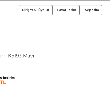
Giriş Yap
|
Üye Ol
Favorilerim
Sepetim
ım K5193 Mavi
0 İndirim
 TL