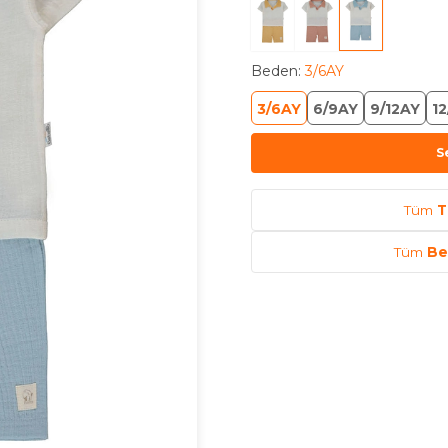
Beden
:
3/6AY
3/6AY
6/9AY
9/12AY
12
S
Tüm
T
Tüm
Be