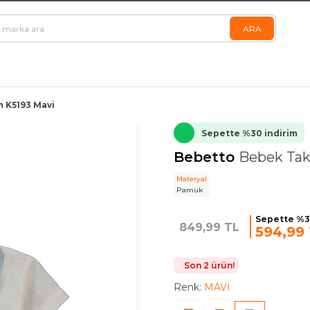
 K5193 Mavi
Sepette %30 indirim
Bebetto
Bebek Tak
Materyal
Pamuk
Sepette %3
849,99 TL
594,99
Son 2 ürün!
Renk:
MAVİ