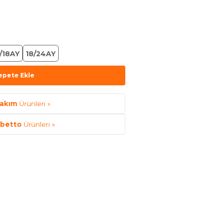
/18AY
18/24AY
epete Ekle
akım
Ürünleri »
betto
Ürünleri »