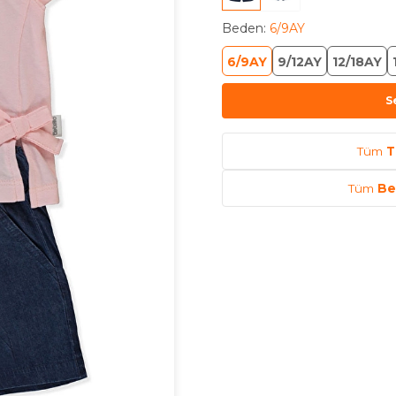
Beden
:
6/9AY
6/9AY
9/12AY
12/18AY
S
Tüm
T
Tüm
Be