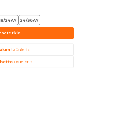
18/24AY
24/36AY
epete Ekle
akım
Ürünleri »
betto
Ürünleri »