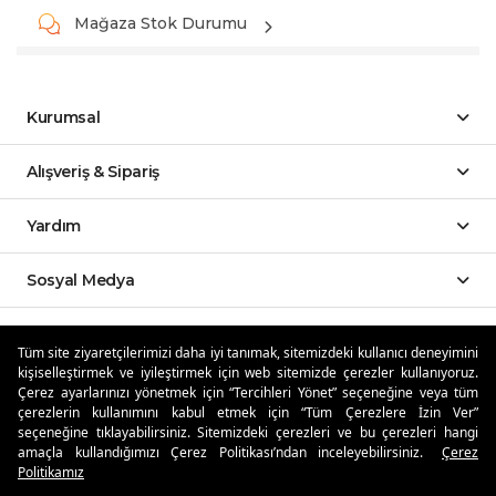
Mağaza Stok Durumu
Kurumsal
Alışveriş & Sipariş
Yardım
Sosyal Medya
Mobil Uygulamalar
Tüm site ziyaretçilerimizi daha iyi tanımak, sitemizdeki kullanıcı deneyimini
kişiselleştirmek ve iyileştirmek için web sitemizde çerezler kullanıyoruz.
Özdilekteyim'de Taksit Avantajları
Çerez ayarlarınızı yönetmek için “Tercihleri Yönet” seçeneğine veya tüm
çerezlerin kullanımını kabul etmek için “Tüm Çerezlere İzin Ver”
seçeneğine tıklayabilirsiniz. Sitemizdeki çerezleri ve bu çerezleri hangi
amaçla kullandığımızı Çerez Politikası’ndan inceleyebilirsiniz.
Çerez
Politikamız
Güvenli Alışveriş