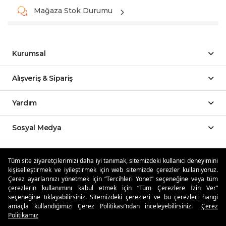
Mağaza Stok Durumu
Kurumsal
Alışveriş & Sipariş
Yardım
Sosyal Medya
Mobil Uygulamalar
Tüm site ziyaretçilerimizi daha iyi tanımak, sitemizdeki kullanıcı deneyimini
kişiselleştirmek ve iyileştirmek için web sitemizde çerezler kullanıyoruz.
Özdilekteyim'de Taksit Avantajları
Çerez ayarlarınızı yönetmek için “Tercihleri Yönet” seçeneğine veya tüm
çerezlerin kullanımını kabul etmek için “Tüm Çerezlere İzin Ver”
seçeneğine tıklayabilirsiniz. Sitemizdeki çerezleri ve bu çerezleri hangi
amaçla kullandığımızı Çerez Politikası’ndan inceleyebilirsiniz.
Çerez
Politikamız
Güvenli Alışveriş