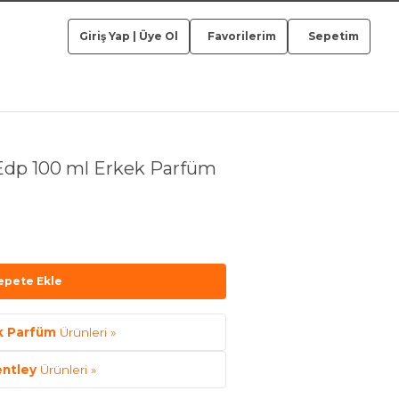
Giriş Yap
|
Üye Ol
Favorilerim
Sepetim
 Edp 100 ml Erkek Parfüm
epete Ekle
k Parfüm
Ürünleri »
ntley
Ürünleri »