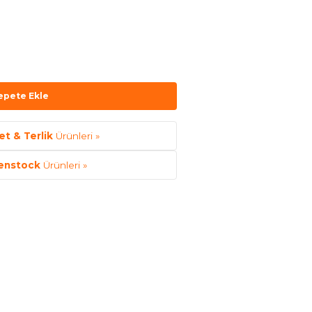
epete Ekle
et & Terlik
Ürünleri »
enstock
Ürünleri »