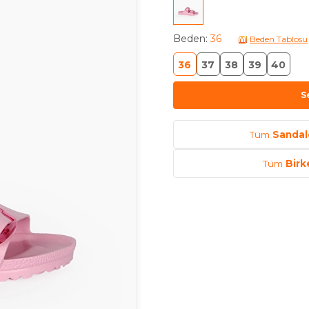
Beden
:
36
Beden Tablosu
36
37
38
39
40
S
Tüm
Sandal
Tüm
Birk