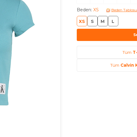
Beden
:
XS
Beden Tablosu
XS
S
M
L
S
Tüm
T
Tüm
Calvin 