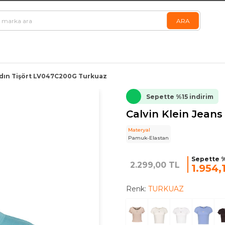
adın Tişört LV047C200G Turkuaz
Sepette %15 indirim
Calvin Klein Jean
Materyal
Pamuk-Elastan
Sepette %
2.299,00 TL
1.954,
Renk:
TURKUAZ