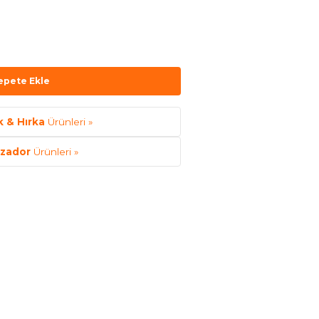
epete Ekle
 & Hırka
Ürünleri »
zador
Ürünleri »