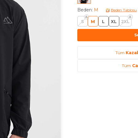
Beden
:
M
Beden Tablosu
S
M
L
XL
2XL
S
Tüm
Kazak
Tüm
Ca