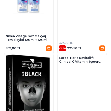
Nivea Visage Göz Makyaj
Temizleyici 125 ml + 125 ml
324,00 TL
359,00 TL
225,50 TL
-%30
Loreal Paris Revitalift
Clinical C Vitamini İçeren
Renkli Işıltılı SPF30
Nemlendirici Yüz Güneş
Kremi 40 ml