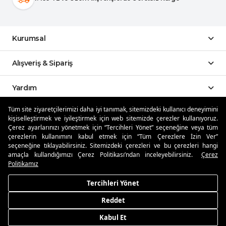
Kurumsal
Alışveriş & Sipariş
Yardım
Tüm site ziyaretçilerimizi daha iyi tanımak, sitemizdeki kullanıcı deneyimini
Sosyal Medya
kişiselleştirmek ve iyileştirmek için web sitemizde çerezler kullanıyoruz.
Çerez ayarlarınızı yönetmek için “Tercihleri Yönet” seçeneğine veya tüm
çerezlerin kullanımını kabul etmek için “Tüm Çerezlere İzin Ver”
Mobil Uygulamalar
seçeneğine tıklayabilirsiniz. Sitemizdeki çerezleri ve bu çerezleri hangi
amaçla kullandığımızı Çerez Politikası’ndan inceleyebilirsiniz.
Çerez
Özdilekteyim'de Taksit Avantajları
Politikamız
Tercihleri Yönet
Reddet
Güvenli Alışveriş
Kabul Et