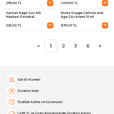
299,00 TL
1.109,00 TL
Garnier Kağıt Göz Altı
Nivea Visage Cellular Anti
Maskesi Portakal
Age Göz Kremi 15 ml
Suyu&Hyaluronik Asit
225,00 TL
879,00 TL
«
»
1
2
3
6
Gel-Al Hizmeti
Ücretsiz İade
Özdilek Kalite ve Güvencesi
1.499 TL ve Üzeri Alışverişlerde Ücretsiz Kargo