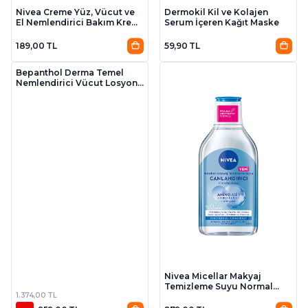
Nivea Creme Yüz, Vücut ve
Dermokil Kil ve Kolajen
El Nemlendirici Bakım Kremi
Serum İçeren Kağıt Maske
100 ml
189,00 TL
59,90 TL
Bepanthol Derma Temel
Nemlendirici Vücut Losyonu
400 Ml
Nivea Micellar Makyaj
Temizleme Suyu Normal
1.374,00 TL
Ciltler 400 ml