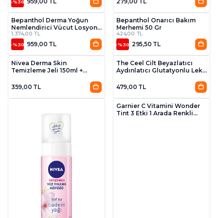
959,00 TL
279,00 TL
-%30
Bepanthol Derma Yoğun
Bepanthol Onarıcı Bakım
Nemlendirici Vücut Losyonu
Merhemi 50 Gr
1.374,00 TL
424,00 TL
400 Ml
959,00 TL
295,50 TL
-%30
-%30
Nivea Derma Skin
The Ceel Cilt Beyazlatıcı
Temizleme Jeli 150ml +
Aydınlatıcı Glutatyonlu Leke
Derma Skin Tonik 200 ml
Karşıtı Krem Kolajen
Niacinamide Kojik Asitli 50
359,00 TL
479,00 TL
ml
Garnier C Vitamini Wonder
Tint 3 Etki 1 Arada Renkli
Nemlendirici Açık Ton SPF50
Vegan Light 40 ml