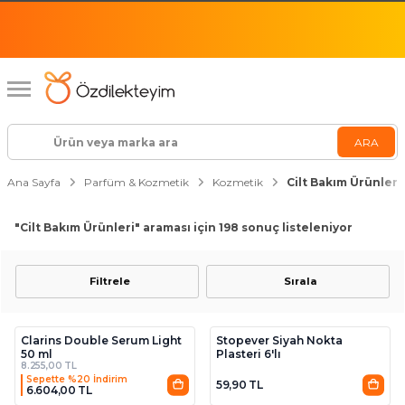
Ana Sayfa
Parfüm & Kozmetik
Kozmetik
Cilt Bakım Ürünleri
"Cilt Bakım Ürünleri"
araması için 198 sonuç listeleniyor
Filtrele
Sırala
Clarins Double Serum Light
Stopever Siyah Nokta
50 ml
Plasteri 6'lı
8.255,00 TL
Sepette %20 İndirim
59,90 TL
6.604,00 TL