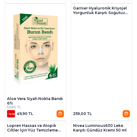
Garnier Hyaluronik Kriyojel
Yorgunluk Karşıtı Soğutucu
Yüz Maskesi
Aloe Vera Siyah Nokta Bandı
6'lı
59,90 TL
49,90 TL
259,00 TL
-%16
Lopren Hassas ve Atopik
Nivea Luminous630 Leke
Ciltler İçin Yüz Temizleme
Karşıtı Gündüz Kremi 50 ml
Jeli 400 ml