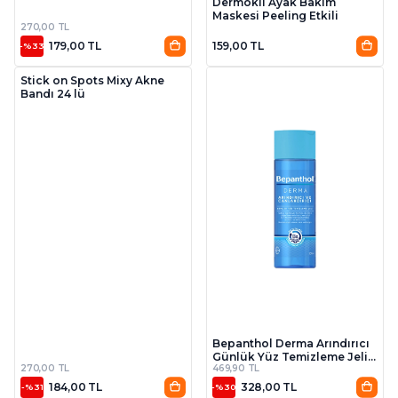
Dermokil Ayak Bakım
Maskesi Peeling Etkili
270,00 TL
179,00 TL
159,00 TL
-%33
Stick on Spots Mixy Akne
Bandı 24 lü
Bepanthol Derma Arındırıcı
Günlük Yüz Temizleme Jeli
270,00 TL
469,90 TL
200 Ml
184,00 TL
328,00 TL
-%31
-%30