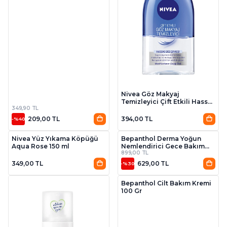
Nivea Göz Makyaj
Temizleyici Çift Etkili Hassas
349,90 TL
125 ml
209,00 TL
394,00 TL
-%40
Nivea Yüz Yıkama Köpüğü
Bepanthol Derma Yoğun
Aqua Rose 150 ml
Nemlendirici Gece Bakım
899,00 TL
Kremi 50 ml
349,00 TL
629,00 TL
-%30
Bepanthol Cilt Bakım Kremi
100 Gr