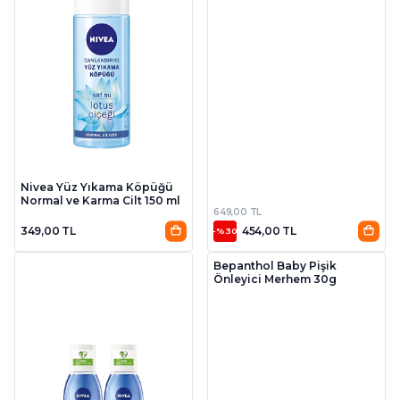
Nivea Yüz Yıkama Köpüğü
Normal ve Karma Cilt 150 ml
649,00 TL
349,00 TL
454,00 TL
-%30
Bepanthol Baby Pişik
Önleyici Merhem 30g