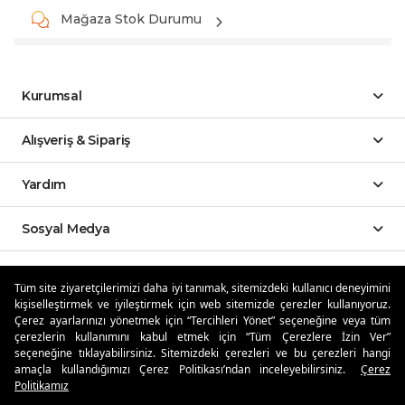
Mağaza Stok Durumu
Kurumsal
Alışveriş & Sipariş
Yardım
Sosyal Medya
Mobil Uygulamalar
Tüm site ziyaretçilerimizi daha iyi tanımak, sitemizdeki kullanıcı deneyimini
kişiselleştirmek ve iyileştirmek için web sitemizde çerezler kullanıyoruz.
Özdilekteyim'de Taksit Avantajları
Çerez ayarlarınızı yönetmek için “Tercihleri Yönet” seçeneğine veya tüm
çerezlerin kullanımını kabul etmek için “Tüm Çerezlere İzin Ver”
seçeneğine tıklayabilirsiniz. Sitemizdeki çerezleri ve bu çerezleri hangi
amaçla kullandığımızı Çerez Politikası’ndan inceleyebilirsiniz.
Çerez
Politikamız
Güvenli Alışveriş