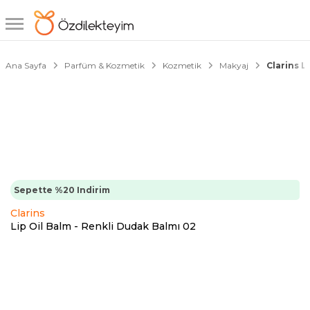
1/6
Ana Sayfa
Parfüm & Kozmetik
Kozmetik
Makyaj
Clarins L
Sepette %20 Indirim
Clarins
Lip Oil Balm - Renkli Dudak Balmı 02