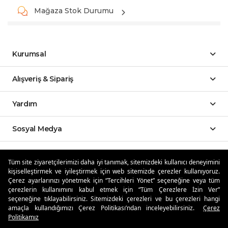
Mağaza Stok Durumu
Kurumsal
Alışveriş & Sipariş
Yardım
Sosyal Medya
Mobil Uygulamalar
Tüm site ziyaretçilerimizi daha iyi tanımak, sitemizdeki kullanıcı deneyimini
kişiselleştirmek ve iyileştirmek için web sitemizde çerezler kullanıyoruz.
Özdilekteyim'de Taksit Avantajları
Çerez ayarlarınızı yönetmek için “Tercihleri Yönet” seçeneğine veya tüm
çerezlerin kullanımını kabul etmek için “Tüm Çerezlere İzin Ver”
seçeneğine tıklayabilirsiniz. Sitemizdeki çerezleri ve bu çerezleri hangi
amaçla kullandığımızı Çerez Politikası’ndan inceleyebilirsiniz.
Çerez
Politikamız
Güvenli Alışveriş