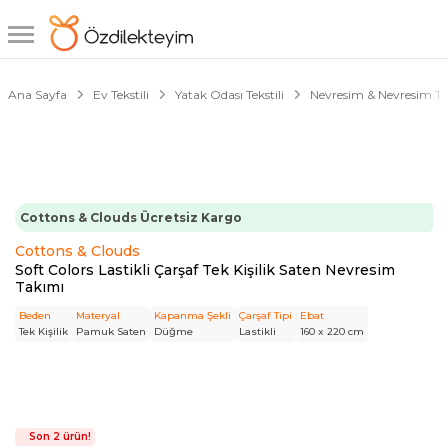
1/5
Ana Sayfa
Ev Tekstili
Yatak Odası Tekstili
Nevresim & Nevresim T
Cottons & Clouds Ücretsiz Kargo
Cottons & Clouds
Soft Colors Lastikli Çarşaf Tek Kişilik Saten Nevresim
Takımı
Beden
Materyal
Kapanma Şekli
Çarşaf Tipi
Ebat
Tek Kişilik
Pamuk Saten
Düğme
Lastikli
160 x 220 cm
Son 2 ürün!