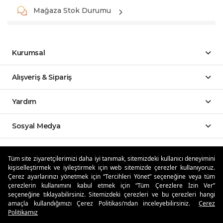
Mağaza Stok Durumu
Kurumsal
Alışveriş & Sipariş
Yardım
Sosyal Medya
Mobil Uygulamalar
Tüm site ziyaretçilerimizi daha iyi tanımak, sitemizdeki kullanıcı deneyimini
kişiselleştirmek ve iyileştirmek için web sitemizde çerezler kullanıyoruz.
Özdilekteyim'de Taksit Avantajları
Çerez ayarlarınızı yönetmek için “Tercihleri Yönet” seçeneğine veya tüm
çerezlerin kullanımını kabul etmek için “Tüm Çerezlere İzin Ver”
seçeneğine tıklayabilirsiniz. Sitemizdeki çerezleri ve bu çerezleri hangi
amaçla kullandığımızı Çerez Politikası’ndan inceleyebilirsiniz.
Çerez
Politikamız
Güvenli Alışveriş