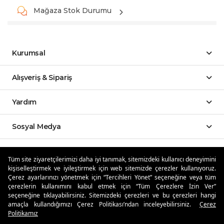
Mağaza Stok Durumu
Kurumsal
Alışveriş & Sipariş
Yardım
Sosyal Medya
Mobil Uygulamalar
Tüm site ziyaretçilerimizi daha iyi tanımak, sitemizdeki kullanıcı deneyimini
kişiselleştirmek ve iyileştirmek için web sitemizde çerezler kullanıyoruz.
Özdilekteyim'de Taksit Avantajları
Çerez ayarlarınızı yönetmek için “Tercihleri Yönet” seçeneğine veya tüm
çerezlerin kullanımını kabul etmek için “Tüm Çerezlere İzin Ver”
seçeneğine tıklayabilirsiniz. Sitemizdeki çerezleri ve bu çerezleri hangi
amaçla kullandığımızı Çerez Politikası’ndan inceleyebilirsiniz.
Çerez
Politikamız
Güvenli Alışveriş