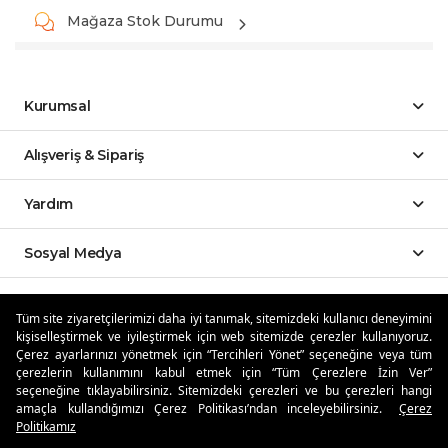
Mağaza Stok Durumu
Kurumsal
Alışveriş & Sipariş
Yardım
Sosyal Medya
Mobil Uygulamalar
Tüm site ziyaretçilerimizi daha iyi tanımak, sitemizdeki kullanıcı deneyimini
kişiselleştirmek ve iyileştirmek için web sitemizde çerezler kullanıyoruz.
Özdilekteyim'de Taksit Avantajları
Çerez ayarlarınızı yönetmek için “Tercihleri Yönet” seçeneğine veya tüm
çerezlerin kullanımını kabul etmek için “Tüm Çerezlere İzin Ver”
seçeneğine tıklayabilirsiniz. Sitemizdeki çerezleri ve bu çerezleri hangi
amaçla kullandığımızı Çerez Politikası’ndan inceleyebilirsiniz.
Çerez
Politikamız
Güvenli Alışveriş