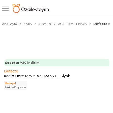
1/4
Çark Fırsatı
Ana Sayfa
Kadın
Aksesuar
Atkı - Bere - Eldiven
Defacto Ka
Sepette %10 indirim
Defacto
Kadın Bere R7539AZTRA3STD Siyah
Materyal
Akrilik-Polyester