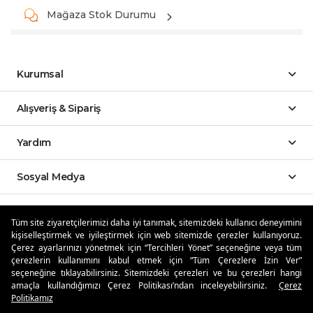
Mağaza Stok Durumu
Kurumsal
Alışveriş & Sipariş
Yardım
Sosyal Medya
Mobil Uygulamalar
Tüm site ziyaretçilerimizi daha iyi tanımak, sitemizdeki kullanıcı deneyimini
kişiselleştirmek ve iyileştirmek için web sitemizde çerezler kullanıyoruz.
Özdilekteyim'de Taksit Avantajları
Çerez ayarlarınızı yönetmek için “Tercihleri Yönet” seçeneğine veya tüm
çerezlerin kullanımını kabul etmek için “Tüm Çerezlere İzin Ver”
seçeneğine tıklayabilirsiniz. Sitemizdeki çerezleri ve bu çerezleri hangi
amaçla kullandığımızı Çerez Politikası’ndan inceleyebilirsiniz.
Çerez
Politikamız
Güvenli Alışveriş