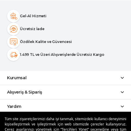
Gel-Al Hizmeti
Ücretsiz İade
Özdilek Kalite ve Güvencesi
1.499 TL ve Üzeri Alışverişlerde Ücretsiz Kargo
Kurumsal
Alışveriş & Sipariş
Yardım
Tüm site ziyaretçilerimizi daha iyi tanımak, sitemizdeki kullanıcı deneyimini
Sosyal Medya
kişiselleştirmek ve iyileştirmek için web sitemizde çerezler kullanıyoruz.
Çerez ayarlarınızı yönetmek için “Tercihleri Yönet” seçeneğine veya tüm