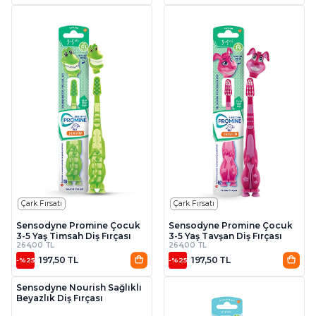
Çark Fırsatı
Çark Fırsatı
Sensodyne Promine Çocuk
Sensodyne Promine Çocuk
3-5 Yaş Timsah Diş Fırçası
3-5 Yaş Tavşan Diş Fırçası
264,00 TL
264,00 TL
197,50 TL
197,50 TL
-%25
-%25
Çark Fırsatı
Sensodyne Nourish Sağlıklı
Beyazlık Diş Fırçası