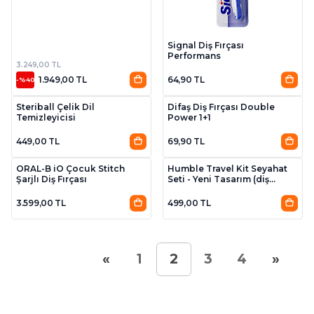
Signal Diş Fırçası
Performans
3.249,00 TL
1.949,00 TL
64,90 TL
-%40
Steriball Çelik Dil
Difaş Diş Fırçası Double
Temizleyicisi
Power 1+1
449,00 TL
69,90 TL
ORAL-B iO Çocuk Stitch
Humble Travel Kit Seyahat
Şarjlı Diş Fırçası
Seti - Yeni Tasarım (diş
fırçası + diş macunu + kulak
çubuğu + kürdanlı diş ipi +
3.599,00 TL
499,00 TL
bambu kap)
«
»
1
2
3
4