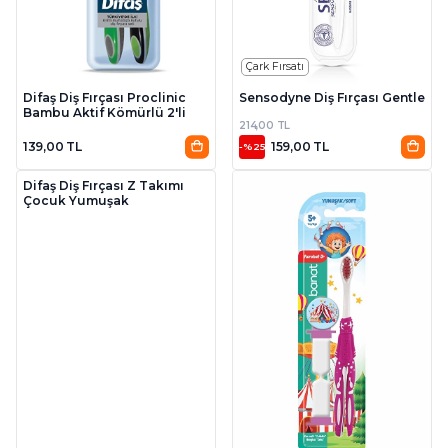
Çark Fırsatı
Difaş Diş Fırçası Proclinic
Sensodyne Diş Fırçası Gentle
Bambu Aktif Kömürlü 2'li
214,00 TL
139,00 TL
159,00 TL
-%25
Difaş Diş Fırçası Z Takımı
Çocuk Yumuşak