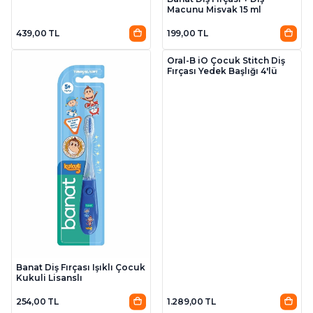
Macunu Misvak 15 ml
439,00 TL
199,00 TL
Oral-B iO Çocuk Stitch Diş
Fırçası Yedek Başlığı 4'lü
Banat Diş Fırçası Işıklı Çocuk
Kukuli Lisanslı
254,00 TL
1.289,00 TL