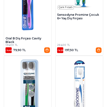
Çark Fırsatı
Sensodyne Promine Çocuk
6+ Yaş Diş Fırçası
Oral B Diş Fırçası Cavity
Black
134,00 TL
264,00 TL
79,90 TL
197,50 TL
-%40
-%25