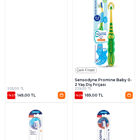
Çark Fırsatı
Sensodyne Promine Baby 0-
2 Yaş Diş Fırçası
205,00 TL
229,00 TL
149,00 TL
169,00 TL
-%27
-%26