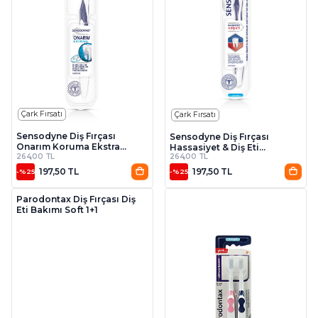
Çark Fırsatı
Çark Fırsatı
Sensodyne Diş Fırçası
Sensodyne Diş Fırçası
Onarım Koruma Ekstra
Hassasiyet & Diş Eti
264,00 TL
264,00 TL
Yumuşak
Beyazlatıcı
197,50 TL
197,50 TL
-%25
-%25
Çark Fırsatı
Parodontax Diş Fırçası Diş
Eti Bakımı Soft 1+1