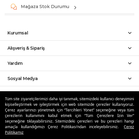
Mağaza Stok Durumu
Kurumsal
Alışveriş & Sipariş
Yardım
Sosyal Medya
Mobil Uygulamalar
Tüm site ziyaretçilerimizi daha iyi tanımak, sitemizdeki kullanıcı deneyimini
kişiselleştirmek ve iyileştirmek için web sitemizde çerezler kullanıyoruz.
Özdilekteyim'de Taksit Avantajları
Çerez ayarlarınızı yönetmek için “Tercihleri Yönet” seçeneğine veya tüm
çerezlerin kullanımını kabul etmek için “Tüm Çerezlere İzin Ver”
seçeneğine tıklayabilirsiniz. Sitemizdeki çerezleri ve bu çerezleri hangi
amaçla kullandığımızı Çerez Politikası’ndan inceleyebilirsiniz.
Çerez
Politikamız
Güvenli Alışveriş