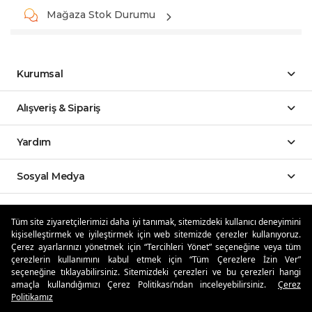
Mağaza Stok Durumu
Kurumsal
Alışveriş & Sipariş
Yardım
Sosyal Medya
Mobil Uygulamalar
Tüm site ziyaretçilerimizi daha iyi tanımak, sitemizdeki kullanıcı deneyimini
kişiselleştirmek ve iyileştirmek için web sitemizde çerezler kullanıyoruz.
Özdilekteyim'de Taksit Avantajları
Çerez ayarlarınızı yönetmek için “Tercihleri Yönet” seçeneğine veya tüm
çerezlerin kullanımını kabul etmek için “Tüm Çerezlere İzin Ver”
seçeneğine tıklayabilirsiniz. Sitemizdeki çerezleri ve bu çerezleri hangi
amaçla kullandığımızı Çerez Politikası’ndan inceleyebilirsiniz.
Çerez
Politikamız
Güvenli Alışveriş