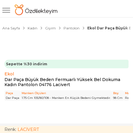
1/5
Ana Sayfa
Kadın
Giyim
Pantolon
Ekol Dar Paça Büyük B
Sepette %30 indirim
Ekol
Dar Paça Büyük Beden Fermuarlı Yüksek Bel Dokuma
Kadın Pantolon 04176 Lacivert
Paça
Manken Ölçüleri
Boy
Mate
Dar Paça
1.75 Cm 105/80/108 - Manken En Küçük Bedeni Giymektedir.
98 Cm
Rayo
Renk:
LACİVERT