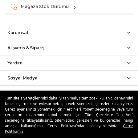
Mağaza Stok Durumu
Kurumsal
Alışveriş & Sipariş
Yardım
Sosyal Medya
Mobil Uygulamalar
Tüm site ziyaretçilerimizi daha iyi tanımak, sitemizdeki kullanıcı deneyimini
kişiselleştirmek ve iyileştirmek için web sitemizde çerezler kullanıyoruz.
Özdilekteyim'de Taksit Avantajları
Çerez ayarlarınızı yönetmek için “Tercihleri Yönet” seçeneğine veya tüm
çerezlerin kullanımını kabul etmek için “Tüm Çerezlere İzin Ver”
seçeneğine tıklayabilirsiniz. Sitemizdeki çerezleri ve bu çerezleri hangi
amaçla kullandığımızı Çerez Politikası’ndan inceleyebilirsiniz.
Çerez
Politikamız
Güvenli Alışveriş