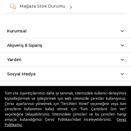
Mağaza Stok Durumu
Kurumsal
Alışveriş & Sipariş
Yardım
Sosyal Medya
Mobil Uygulamalar
Tüm site ziyaretçilerimizi daha iyi tanımak, sitemizdeki kullanıcı deneyimini
kişiselleştirmek ve iyileştirmek için web sitemizde çerezler kullanıyoruz.
Özdilekteyim'de Taksit Avantajları
Çerez ayarlarınızı yönetmek için “Tercihleri Yönet” seçeneğine veya tüm
çerezlerin kullanımını kabul etmek için “Tüm Çerezlere İzin Ver”
seçeneğine tıklayabilirsiniz. Sitemizdeki çerezleri ve bu çerezleri hangi
amaçla kullandığımızı Çerez Politikası’ndan inceleyebilirsiniz.
Çerez
Politikamız
Güvenli Alışveriş