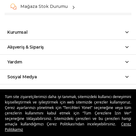
Mağaza Stok Durumu
Kurumsal
Alışveriş & Sipariş
Yardım
Sosyal Medya
Mobil Uygulamalar
Tüm site ziyaretçilerimizi daha iyi tanımak, sitemizdeki kullanıcı deneyimini
kişiselleştirmek ve iyileştirmek için web sitemizde çerezler kullanıyoruz.
Özdilekteyim'de Taksit Avantajları
Çerez ayarlarınızı yönetmek için “Tercihleri Yönet” seçeneğine veya tüm
çerezlerin kullanımını kabul etmek için “Tüm Çerezlere İzin Ver”
seçeneğine tıklayabilirsiniz. Sitemizdeki çerezleri ve bu çerezleri hangi
amaçla kullandığımızı Çerez Politikası’ndan inceleyebilirsiniz.
Çerez
Politikamız
Güvenli Alışveriş