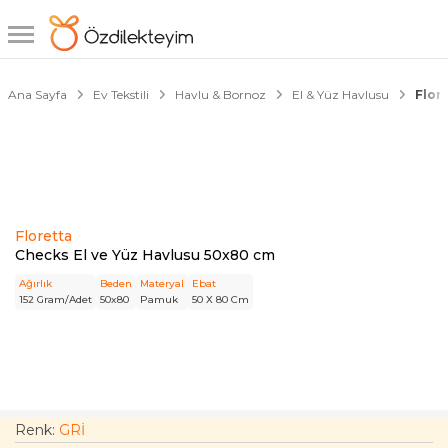
1/2
Ana Sayfa
Ev Tekstili
Havlu & Bornoz
El & Yüz Havlusu
Flor
Floretta
Checks El ve Yüz Havlusu 50x80 cm
Ağırlık
Beden
Materyal
Ebat
152 Gram/Adet
50x80
Pamuk
50 X 80 Cm
Renk:
GRİ