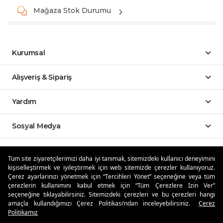
Mağaza Stok Durumu
Kurumsal
Alışveriş & Sipariş
Yardım
Sosyal Medya
Mobil Uygulamalar
Tüm site ziyaretçilerimizi daha iyi tanımak, sitemizdeki kullanıcı deneyimini
kişiselleştirmek ve iyileştirmek için web sitemizde çerezler kullanıyoruz.
Özdilekteyim'de Taksit Avantajları
Çerez ayarlarınızı yönetmek için “Tercihleri Yönet” seçeneğine veya tüm
çerezlerin kullanımını kabul etmek için “Tüm Çerezlere İzin Ver”
seçeneğine tıklayabilirsiniz. Sitemizdeki çerezleri ve bu çerezleri hangi
amaçla kullandığımızı Çerez Politikası’ndan inceleyebilirsiniz.
Çerez
Politikamız
Güvenli Alışveriş