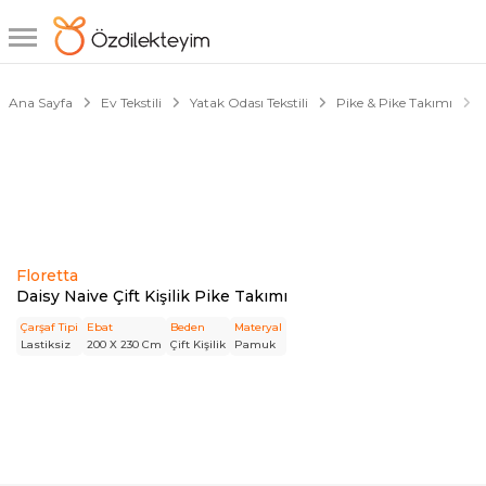
1/2
Ana Sayfa
Ev Tekstili
Yatak Odası Tekstili
Pike & Pike Takımı
Floretta
Daisy Naive Çift Kişilik Pike Takımı
Çarşaf Tipi
Ebat
Beden
Materyal
Lastiksiz
200 X 230 Cm
Çift Kişilik
Pamuk