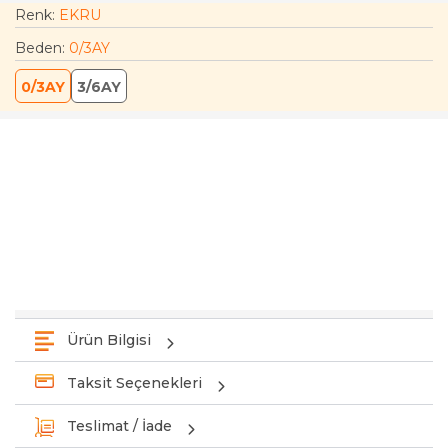
Renk:
EKRU
Beden
:
0/3AY
0/3AY
3/6AY
Ürün Bilgisi
Taksit Seçenekleri
Teslimat / İade