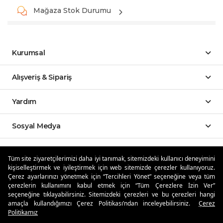
Mağaza Stok Durumu
Kurumsal
Alışveriş & Sipariş
Yardım
Sosyal Medya
Mobil Uygulamalar
Tüm site ziyaretçilerimizi daha iyi tanımak, sitemizdeki kullanıcı deneyimini
kişiselleştirmek ve iyileştirmek için web sitemizde çerezler kullanıyoruz.
Özdilekteyim'de Taksit Avantajları
Çerez ayarlarınızı yönetmek için “Tercihleri Yönet” seçeneğine veya tüm
çerezlerin kullanımını kabul etmek için “Tüm Çerezlere İzin Ver”
seçeneğine tıklayabilirsiniz. Sitemizdeki çerezleri ve bu çerezleri hangi
amaçla kullandığımızı Çerez Politikası’ndan inceleyebilirsiniz.
Çerez
Politikamız
Güvenli Alışveriş