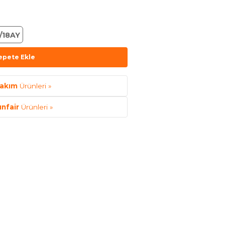
/18AY
epete Ekle
akım
Ürünleri »
unfair
Ürünleri »