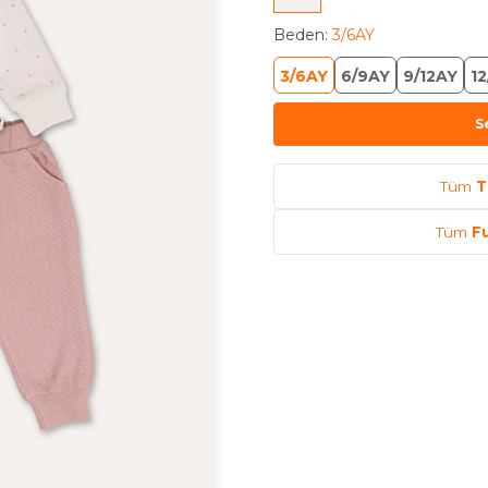
Beden
:
3/6AY
3/6AY
6/9AY
9/12AY
12
S
Tüm
T
Tüm
F