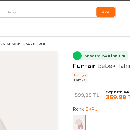
2616113009 K 5428 Ekru
Sepette %40 indirim
Funfair
Bebek Takı
Materyal
Pamuk
Sepette %40
599,99 TL
359,99 
Renk:
EKRU