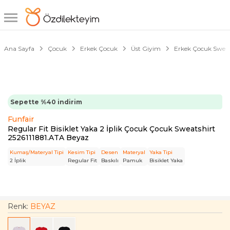
1/2
Ana Sayfa
Çocuk
Erkek Çocuk
Üst Giyim
Erkek Çocuk Sweat
Sepette %40 indirim
Funfair
Regular Fit Bisiklet Yaka 2 İplik Çocuk Çocuk Sweatshirt
2526111881.ATA Beyaz
Kumaş/Materyal Tipi
Kesim Tipi
Desen
Materyal
Yaka Tipi
2 İplik
Regular Fit
Baskılı
Pamuk
Bisiklet Yaka
Renk:
BEYAZ