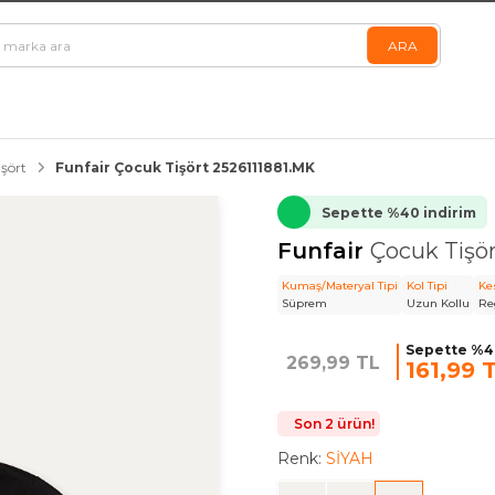
şört
Funfair Çocuk Tişört 2526111881.MK
Sepette %40 indirim
Funfair
Çocuk Tişör
Kumaş/Materyal Tipi
Kol Tipi
Ke
Süprem
Uzun Kollu
Re
Sepette %40
269,99 TL
161,99 
Son 2 ürün!
Renk:
SİYAH