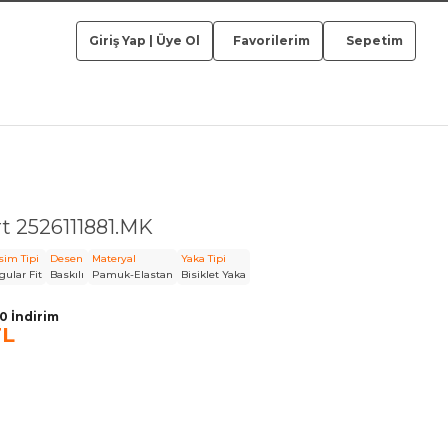
Giriş Yap
|
Üye Ol
Favorilerim
Sepetim
t 2526111881.MK
sim Tipi
Desen
Materyal
Yaka Tipi
gular Fit
Baskılı
Pamuk-Elastan
Bisiklet Yaka
 İndirim
TL