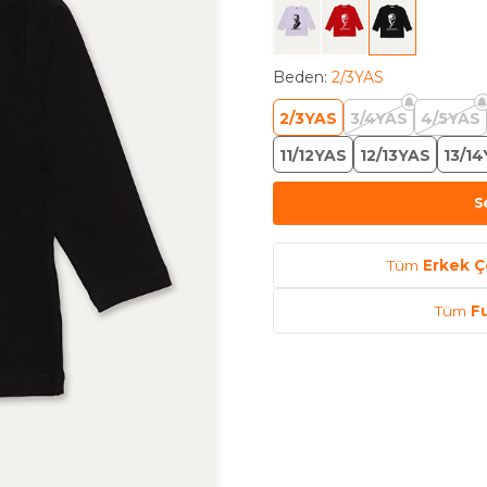
Beden
:
2/3YAS
2/3YAS
3/4YAS
4/5YAS
11/12YAS
12/13YAS
13/1
S
Tüm
Erkek Ç
Tüm
F