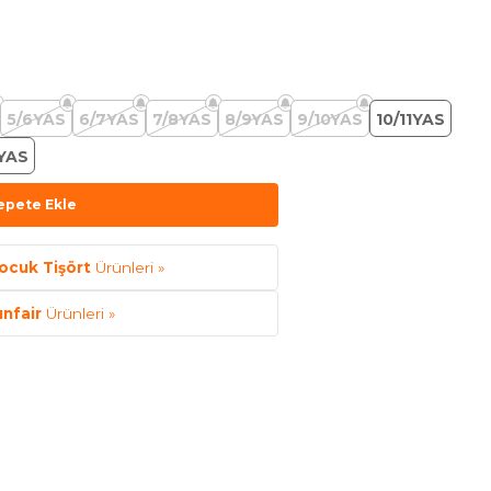
5/6YAS
6/7YAS
7/8YAS
8/9YAS
9/10YAS
10/11YAS
4YAS
epete Ekle
ocuk Tişört
Ürünleri »
unfair
Ürünleri »