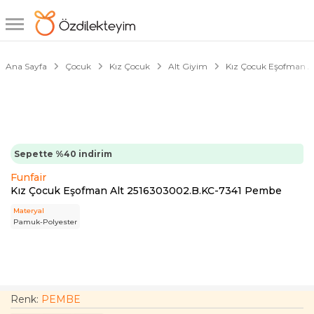
1/3
Ana Sayfa
Çocuk
Kız Çocuk
Alt Giyim
Kız Çocuk Eşofman Al
Sepette %40 indirim
Funfair
Kız Çocuk Eşofman Alt 2516303002.B.KC-7341 Pembe
Materyal
Pamuk-Polyester
Renk:
PEMBE