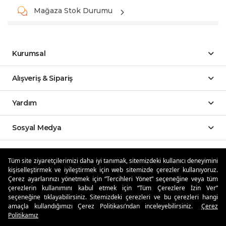
Mağaza Stok Durumu
Kurumsal
Alışveriş & Sipariş
Yardım
Sosyal Medya
Mobil Uygulamalar
Tüm site ziyaretçilerimizi daha iyi tanımak, sitemizdeki kullanıcı deneyimini
kişiselleştirmek ve iyileştirmek için web sitemizde çerezler kullanıyoruz.
Özdilekteyim'de Taksit Avantajları
Çerez ayarlarınızı yönetmek için “Tercihleri Yönet” seçeneğine veya tüm
çerezlerin kullanımını kabul etmek için “Tüm Çerezlere İzin Ver”
seçeneğine tıklayabilirsiniz. Sitemizdeki çerezleri ve bu çerezleri hangi
amaçla kullandığımızı Çerez Politikası’ndan inceleyebilirsiniz.
Çerez
Politikamız
Güvenli Alışveriş