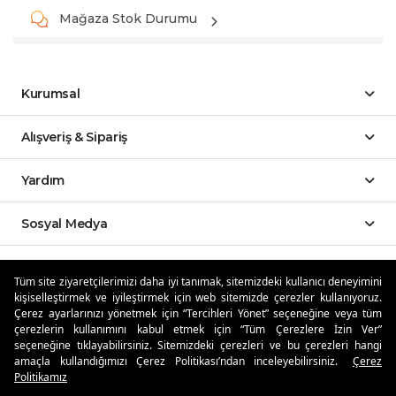
Mağaza Stok Durumu
Kurumsal
Alışveriş & Sipariş
Yardım
Sosyal Medya
Mobil Uygulamalar
Tüm site ziyaretçilerimizi daha iyi tanımak, sitemizdeki kullanıcı deneyimini
kişiselleştirmek ve iyileştirmek için web sitemizde çerezler kullanıyoruz.
Özdilekteyim'de Taksit Avantajları
Çerez ayarlarınızı yönetmek için “Tercihleri Yönet” seçeneğine veya tüm
çerezlerin kullanımını kabul etmek için “Tüm Çerezlere İzin Ver”
seçeneğine tıklayabilirsiniz. Sitemizdeki çerezleri ve bu çerezleri hangi
amaçla kullandığımızı Çerez Politikası’ndan inceleyebilirsiniz.
Çerez
Politikamız
Güvenli Alışveriş