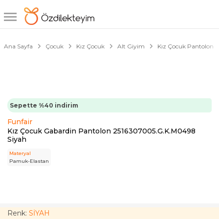
1/2
Ana Sayfa
Çocuk
Kız Çocuk
Alt Giyim
Kız Çocuk Pantolon
Sepette %40 indirim
Funfair
Kız Çocuk Gabardin Pantolon 2516307005.G.K.M0498
Siyah
Materyal
Pamuk-Elastan
Renk:
SİYAH