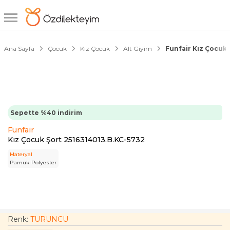
1/2
Ana Sayfa
Çocuk
Kız Çocuk
Alt Giyim
Funfair Kız Çocuk 
Sepette %40 indirim
Funfair
Kız Çocuk Şort 2516314013.B.KC-5732
Materyal
Pamuk-Polyester
Renk:
TURUNCU