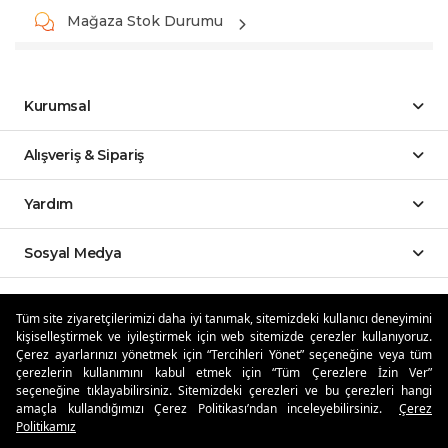
Mağaza Stok Durumu
Kurumsal
Alışveriş & Sipariş
Yardım
Sosyal Medya
Mobil Uygulamalar
Tüm site ziyaretçilerimizi daha iyi tanımak, sitemizdeki kullanıcı deneyimini
kişiselleştirmek ve iyileştirmek için web sitemizde çerezler kullanıyoruz.
Özdilekteyim'de Taksit Avantajları
Çerez ayarlarınızı yönetmek için “Tercihleri Yönet” seçeneğine veya tüm
çerezlerin kullanımını kabul etmek için “Tüm Çerezlere İzin Ver”
seçeneğine tıklayabilirsiniz. Sitemizdeki çerezleri ve bu çerezleri hangi
amaçla kullandığımızı Çerez Politikası’ndan inceleyebilirsiniz.
Çerez
Politikamız
Güvenli Alışveriş