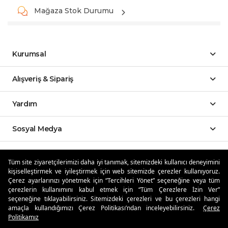
Mağaza Stok Durumu
Kurumsal
Alışveriş & Sipariş
Yardım
Sosyal Medya
Mobil Uygulamalar
Tüm site ziyaretçilerimizi daha iyi tanımak, sitemizdeki kullanıcı deneyimini
kişiselleştirmek ve iyileştirmek için web sitemizde çerezler kullanıyoruz.
Özdilekteyim'de Taksit Avantajları
Çerez ayarlarınızı yönetmek için “Tercihleri Yönet” seçeneğine veya tüm
çerezlerin kullanımını kabul etmek için “Tüm Çerezlere İzin Ver”
seçeneğine tıklayabilirsiniz. Sitemizdeki çerezleri ve bu çerezleri hangi
amaçla kullandığımızı Çerez Politikası’ndan inceleyebilirsiniz.
Çerez
Politikamız
Güvenli Alışveriş