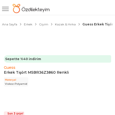
1/1
Ana Sayfa
Erkek
Giyim
Kazak & Hırka
Guess Erkek Tişör
Sepette %40 indirim
Guess
Erkek Tişört M5BR36Z3860 Renkli
Materyal
Viskoz-Polyamid
Son 3 ürün!