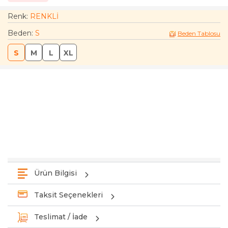
Renk:
RENKLİ
Beden
:
S
Beden Tablosu
S
M
L
XL
Ürün Bilgisi
Taksit Seçenekleri
Teslimat / İade