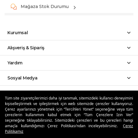
Mağaza Stok Durumu
Kurumsal
Alışveriş & Sipariş
Yardım
Sosyal Medya
Mobil Uygulamalar
Tüm site ziyaretçilerimizi daha iyi tanımak, sitemizdeki kullanıcı deneyimini
kişiselleştirmek ve iyileştirmek için web sitemizde çerezler kullanıyoruz.
Özdilekteyim'de Taksit Avantajları
Çerez ayarlarınızı yönetmek için “Tercihleri Yönet” seçeneğine veya tüm
çerezlerin kullanımını kabul etmek için “Tüm Çerezlere İzin Ver”
seçeneğine tıklayabilirsiniz. Sitemizdeki çerezleri ve bu çerezleri hangi
amaçla kullandığımızı Çerez Politikası’ndan inceleyebilirsiniz.
Çerez
Politikamız
Güvenli Alışveriş