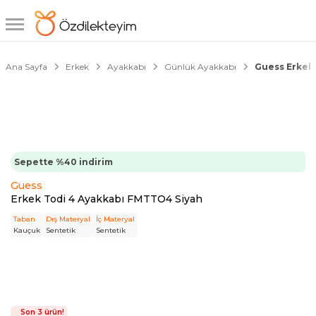
1/5
Ana Sayfa
Erkek
Ayakkabı
Günlük Ayakkabı
Guess Erkek
Sepette %40 indirim
Guess
Erkek Todi 4 Ayakkabı FMTTO4 Siyah
Taban
Dış Materyal
İç Materyal
Kauçuk
Sentetik
Sentetik
Son 3 ürün!