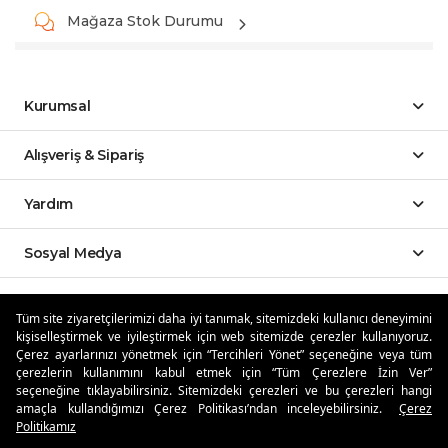
Mağaza Stok Durumu
Kurumsal
Alışveriş & Sipariş
Yardım
Sosyal Medya
Mobil Uygulamalar
Tüm site ziyaretçilerimizi daha iyi tanımak, sitemizdeki kullanıcı deneyimini
kişiselleştirmek ve iyileştirmek için web sitemizde çerezler kullanıyoruz.
Özdilekteyim'de Taksit Avantajları
Çerez ayarlarınızı yönetmek için “Tercihleri Yönet” seçeneğine veya tüm
çerezlerin kullanımını kabul etmek için “Tüm Çerezlere İzin Ver”
seçeneğine tıklayabilirsiniz. Sitemizdeki çerezleri ve bu çerezleri hangi
amaçla kullandığımızı Çerez Politikası’ndan inceleyebilirsiniz.
Çerez
Politikamız
Güvenli Alışveriş