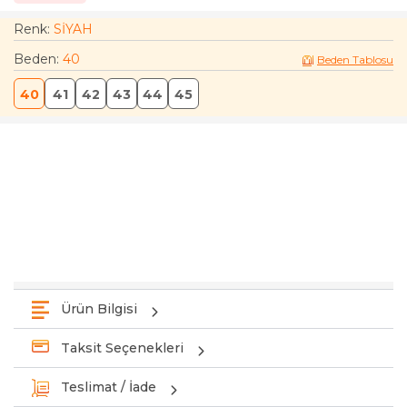
Renk:
SİYAH
Beden
:
40
Beden Tablosu
40
41
42
43
44
45
Ürün Bilgisi
Taksit Seçenekleri
Teslimat / İade