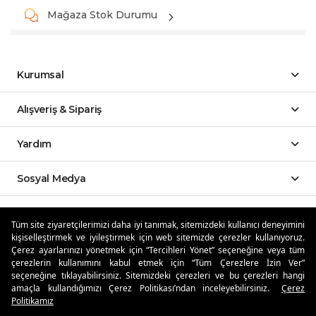
Mağaza Stok Durumu
Kurumsal
Alışveriş & Sipariş
Yardım
Sosyal Medya
Mobil Uygulamalar
Tüm site ziyaretçilerimizi daha iyi tanımak, sitemizdeki kullanıcı deneyimini
kişiselleştirmek ve iyileştirmek için web sitemizde çerezler kullanıyoruz.
Özdilekteyim'de Taksit Avantajları
Çerez ayarlarınızı yönetmek için “Tercihleri Yönet” seçeneğine veya tüm
çerezlerin kullanımını kabul etmek için “Tüm Çerezlere İzin Ver”
seçeneğine tıklayabilirsiniz. Sitemizdeki çerezleri ve bu çerezleri hangi
amaçla kullandığımızı Çerez Politikası’ndan inceleyebilirsiniz.
Çerez
Politikamız
Güvenli Alışveriş