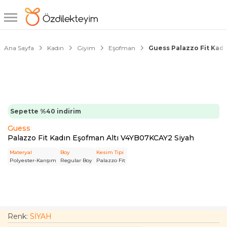
1/3
Ana Sayfa
Kadın
Giyim
Eşofman
Guess Palazzo Fit Kad
Sepette %40 indirim
Guess
Palazzo Fit Kadın Eşofman Altı V4YB07KCAY2 Siyah
Materyal
Boy
Kesim Tipi
Polyester-Karışım
Regular Boy
Palazzo Fit
Renk:
SİYAH