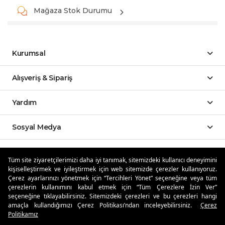
Mağaza Stok Durumu
Kurumsal
Alışveriş & Sipariş
Yardım
Sosyal Medya
Mobil Uygulamalar
Tüm site ziyaretçilerimizi daha iyi tanımak, sitemizdeki kullanıcı deneyimini
kişiselleştirmek ve iyileştirmek için web sitemizde çerezler kullanıyoruz.
Özdilekteyim'de Taksit Avantajları
Çerez ayarlarınızı yönetmek için “Tercihleri Yönet” seçeneğine veya tüm
çerezlerin kullanımını kabul etmek için “Tüm Çerezlere İzin Ver”
seçeneğine tıklayabilirsiniz. Sitemizdeki çerezleri ve bu çerezleri hangi
amaçla kullandığımızı Çerez Politikası’ndan inceleyebilirsiniz.
Çerez
Politikamız
Güvenli Alışveriş