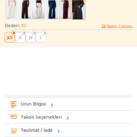
Beden
:
XS
Beden Tablosu
XS
S
M
L
Ürün Bilgisi
Taksit Seçenekleri
Teslimat / İade