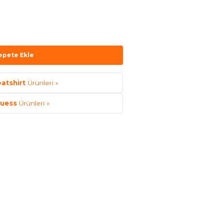
epete Ekle
atshirt
Ürünleri »
uess
Ürünleri »