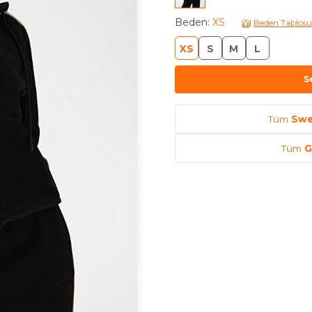
Beden
:
XS
Beden Tablosu
XS
S
M
L
S
Tüm
Swe
Tüm
G