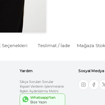
t Seçenekleri
Teslimat / İade
Mağaza Sto
Yardım
Sosyal Medya
Sıkça Sorulan Sorular
Kişisel Verilerin İşlenmesine
İlişkin Aydınlatma Metni
Whatsapp'tan