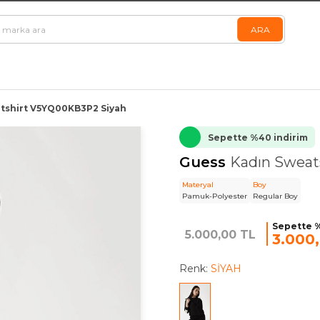
tshirt V5YQ00KB3P2 Siyah
Sepette %40 indirim
Guess
Kadın Sweat
Materyal
Boy
Pamuk-Polyester
Regular Boy
Sepette %
5.000,00 TL
3.000
Renk:
SİYAH