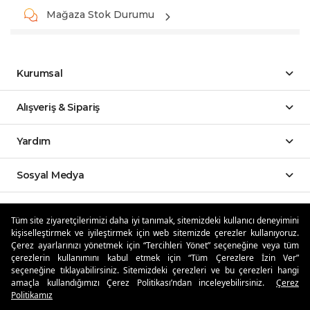
Mağaza Stok Durumu
Kurumsal
Alışveriş & Sipariş
Yardım
Sosyal Medya
Mobil Uygulamalar
Tüm site ziyaretçilerimizi daha iyi tanımak, sitemizdeki kullanıcı deneyimini
kişiselleştirmek ve iyileştirmek için web sitemizde çerezler kullanıyoruz.
Özdilekteyim'de Taksit Avantajları
Çerez ayarlarınızı yönetmek için “Tercihleri Yönet” seçeneğine veya tüm
çerezlerin kullanımını kabul etmek için “Tüm Çerezlere İzin Ver”
seçeneğine tıklayabilirsiniz. Sitemizdeki çerezleri ve bu çerezleri hangi
amaçla kullandığımızı Çerez Politikası’ndan inceleyebilirsiniz.
Çerez
Politikamız
Güvenli Alışveriş