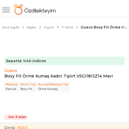
1/4
Ana Sayfa
Kadın
Giyim
T-Shirt
Guess Boxy Fit Örme Kum
Sepette %40 indirim
Guess
Boxy Fit Örme Kumaş Kadın Tişört V5GI18I3Z14 Mavi
Materyal
Kesim Tipi
Kumaş/Materyal Tipi
Pamuk
Boxy Fit
Örme Kumaş
Son 3 ürün!
Renk:
MAVİ