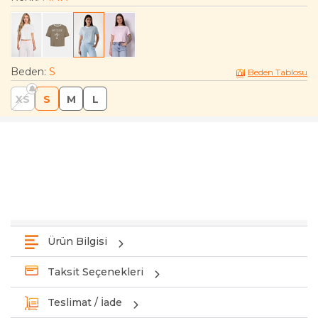
Beden
:
S
Beden Tablosu
XS
S
M
L
Ürün Bilgisi
Taksit Seçenekleri
Teslimat / İade